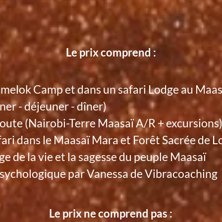
Le prix comprend :
amelok Camp et dans un safari Lodge au Maa
er - déjeuner - dîner)
 route (Nairobi-Terre Maasaï A/R + excursions
ari dans le Maasaï Mara et Forêt Sacrée de Lo
e de la vie et la sagesse du peuple Maasaï
ychologique par Vanessa de Vibracoaching
Le prix ne comprend pas :