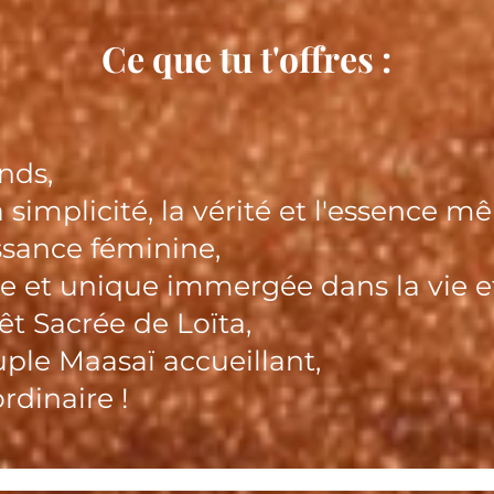
Ce que tu t'offres :
nds,
simplicité, la vérité et l'essence mê
ssance féminine,
 et unique immergée dans la vie et 
êt Sacrée de Loïta,
ple Maasaï accueillant,
rdinaire !