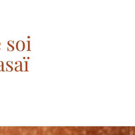
 soi
asaï