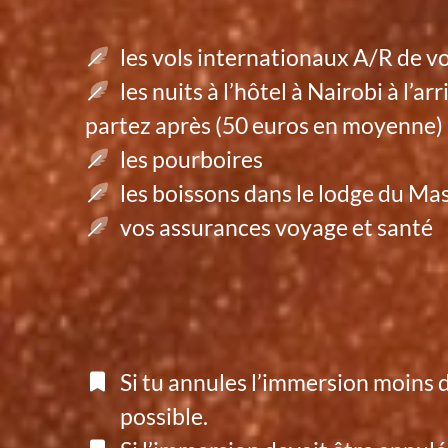
les vols internationaux A/R de v
les nuits à l’hôtel à Nairobi à l’
partez après (50 euros en moyenne)
les pourboires
les boissons dans le lodge du Ma
vos assurances voyage et santé
Si tu annules l’immersion moins 
possible.