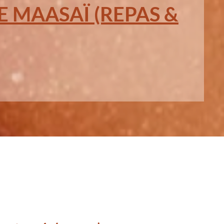
E MAASAÏ (REPAS &