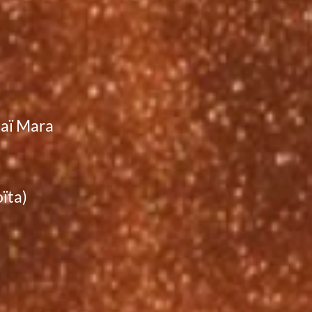
saï Mara
)
ïta)